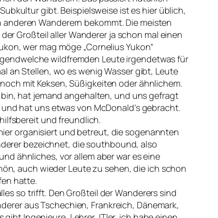
bkultur gibt. Beispielsweise ist es hier üblich,
on anderen Wanderern bekommt. Die meisten
 der Großteil aller Wanderer ja schon mal einen
 Yukon, wer mag möge „Cornelius Yukon“
s irgendwelche wildfremden Leute irgendetwas für
al an Stellen, wo es wenig Wasser gibt, Leute
 noch mit Keksen, Süßigkeiten oder ähnlichem.
n bin, hat jemand angehalten, und uns gefragt
en und hat uns etwas von McDonald’s gebracht.
ilfsbereit und freundlich.
 hier organisiert und betreut, die sogenannten
anderer bezeichnet, die southbound, also
nd ähnliches, vor allem aber war es eine
chön, auch wieder Leute zu sehen, die ich schon
fen hatte.
lles so trifft. Den Großteil der Wanderers sind
derer aus Tschechien, Frankreich, Dänemark,
 gibt Ingenieure, Lehrer, ITler, ich habe einen