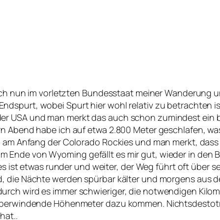
n ich nun im vorletzten Bundesstaat meiner Wanderung 
dspurt, wobei Spurt hier wohl relativ zu betrachten is
er USA und man merkt das auch schon zumindest ein b
n Abend habe ich auf etwa 2.800 Meter geschlafen, was 
h am Anfang der Colorado Rockies und man merkt, dass e
Ende von Wyoming gefällt es mir gut, wieder in den Be
les ist etwas runder und weiter, der Weg führt oft über 
d, die Nächte werden spürbar kälter und morgens aus d
rch wird es immer schwieriger, die notwendigen Kilome
 überwindende Höhenmeter dazu kommen. Nichtsdestotro
hat..