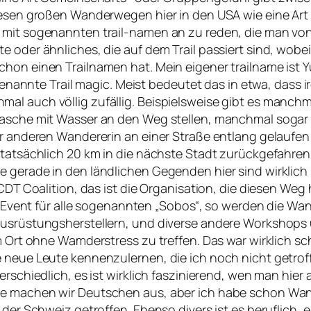
esen großen Wanderwegen hier in den USA wie eine Art Su
n mit sogenannten trail-namen an zu reden, die man v
 oder ähnliches, die auf dem Trail passiert sind, wobei
chon einen Trailnamen hat. Mein eigener trailname ist
sogenannte Trail magic. Meist bedeutet das in etwa, das
al auch völlig zufällig. Beispielsweise gibt es manchm
ltasche mit Wasser an den Weg stellen, manchmal sogar
ner anderen Wandererin an einer Straße entlang gelaufe
n tatsächlich 20 km in die nächste Stadt zurückgefahr
 gerade in den ländlichen Gegenden hier sind wirklich h
 CDT Coalition, das ist die Organisation, die diesen Weg
ges Event für alle sogenannten „Sobos“, so werden die W
Ausrüstungsherstellern, und diverse andere Workshops u
em Ort ohne Wamderstress zu treffen. Das war wirklich s
e neue Leute kennenzulernen, die ich noch nicht getrof
rschiedlich, es ist wirklich faszinierend, wen man hier a
pe machen wir Deutschen aus, aber ich habe schon Wan
der Schweiz getroffen. Ebenso divers ist es beruflich, es