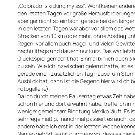
„Colorado is kicking my ass“. Wohl keinen ander
den letzten Tagen vor große Herausforderungen
aber gar nicht so einfach, gerade bei den lang
in den letzten Tagen war aber vor allem das Wett
Strecken von 10 km oder mehr, ohne Abstieg unte
Regen, vor allem auch Hagel, und vielen Gewitte
nachmittags und dauern nur kurz. Das war letzt
Glücksspiel gemacht hat. Einmal bin ich auch 
zu sein. Wie ich inzwischen gelernt hatte, ist 
gerade einen zusätzlichen Tag Pause, um Stürm
Ausblick hat, dann ist die Gegend hier wirklic
Fotogallerie).
Da ich durch meinen Pausentag etwas Zeit habe, 
schon hier und dort erwähnt habe, treffe ich im
weniger gemeinsam Richtung Mexiko läuft. Es is
sehr regelmäßig, manchmal passiert es auch, da
andere habe ich erst in der letzten Woche ken
Namen gehört, es ist durchaus so, dass es hier