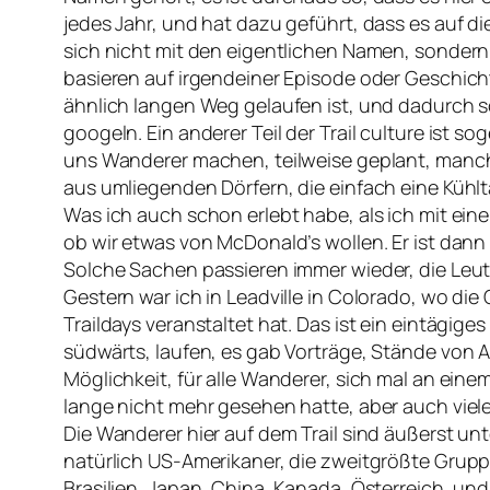
jedes Jahr, und hat dazu geführt, dass es auf di
sich nicht mit den eigentlichen Namen, sonder
basieren auf irgendeiner Episode oder Geschichte
ähnlich langen Weg gelaufen ist, und dadurch s
googeln. Ein anderer Teil der Trail culture ist 
uns Wanderer machen, teilweise geplant, manchm
aus umliegenden Dörfern, die einfach eine Küh
Was ich auch schon erlebt habe, als ich mit ei
ob wir etwas von McDonald’s wollen. Er ist dan
Solche Sachen passieren immer wieder, die Leute
Gestern war ich in Leadville in Colorado, wo die
Traildays veranstaltet hat. Das ist ein eintägi
südwärts, laufen, es gab Vorträge, Stände von 
Möglichkeit, für alle Wanderer, sich mal an ein
lange nicht mehr gesehen hatte, aber auch viel
Die Wanderer hier auf dem Trail sind äußerst unte
natürlich US-Amerikaner, die zweitgrößte Grup
Brasilien, Japan, China, Kanada, Österreich, und 