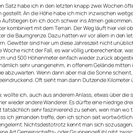
en Satz habe ich in den letzten knapp zwei Wochen öfter
 gestellt. An die Höhe habe ich mich inzwischen weit
en Aufstiegen bin ich doch schwer ins Atmen gekommen.
er kombiniert mit dem Terrain. Der Weg läuft hier viel 
r die Baumgrenze. Dazu hatten wir vor allem in den let
rn. Gewitter sind hier um diese Jahreszeit nicht unübli
e Woche nicht der Fall, es war völlig unberechenbar, 
3 km und 500 Höhenmeter einfach wieder zurück abgest
es nämlich sehr unangenehm, in offenem Gelände mitten 
e abzuwarten. Wenn dann aber mal die Sonne scheint, 
h beeindruckend. Oft sieht man dann Dutzende Kilometer
wollte ich, auch aus anderem Anlass, etwas über die so
mer wieder andere Wanderer. Es dürfte eine niedrige dre
t tatsächlich sehr faszinierend zu sehen, wen man wo 
ss ich jemanden treffe, den ich schon seit wortwörtli
nengelernt. Nichtsdestotrotz kennt man sich sozusagen
 eine Art Gemeinschafts- oder Gruppengefühl gibt zwis