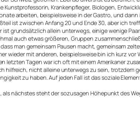
ne Kunstprofessorin, Krankenpfleger, Biologen, Entwick
 Monate arbeiten, beispielsweise in der Gastro, und da
roßteil ist zwischen Anfang 20 und Ende 30, aber ich tre
r ist grundsätzlich allein unterwegs, einige wenige Pa
nchmal auch etwas größeren, Gruppen zusammenschließ
 dass man gemeinsam Pausen macht, gemeinsam zeltet,
mmer wieder mit anderen, beispielsweise bin ich kurz vo
n letzten Tagen war ich oft mit einem Amerikaner zus
h hilfreich, nicht alleine unterwegs zu sein, trotzdem g
ngigkeit zu haben. Auf jeden Fall ist das soziale Eleme
, als nächstes steht der sozusagen Höhepunkt des Weg