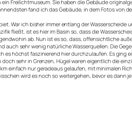
en ein Freilichtmuseum. Sie haben die Gebäude origin
nnendsten fand ich das Gebäude, in dem Fotos von den
ebiet. War ich bisher immer entlang der Wasserscheide 
azifik fließt, ist es hier im Basin so, dass die Wassersc
nirgendwohin ab. Nun ist es so, dass, offensichtliche auß
nd auch sehr wenig natürliche Wasserquellen. Die Gege
h es höchst faszinierend hier durchzulaufen. Es ging e
 doch sehr in Grenzen, Hügel waren eigentlich die einzi
 70km einfach nur geradeaus gelaufen, mit minimalen 
bisschen wird es noch so weitergehen, bevor es dann j