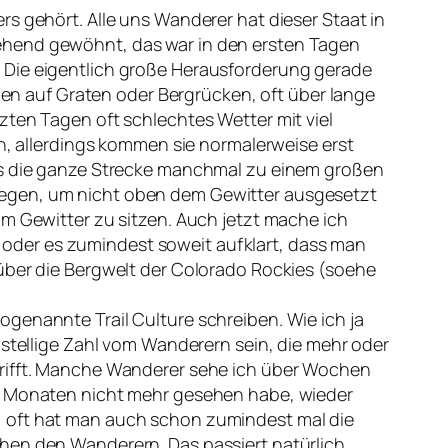
s gehört. Alle uns Wanderer hat dieser Staat in
gehend gewöhnt, das war in den ersten Tagen
 Die eigentlich große Herausforderung gerade
oben auf Graten oder Bergrücken, oft über lange
zten Tagen oft schlechtes Wetter mit viel
ch, allerdings kommen sie normalerweise erst
was die ganze Strecke manchmal zu einem großen
iegen, um nicht oben dem Gewitter ausgesetzt
im Gewitter zu sitzen. Auch jetzt mache ich
oder es zumindest soweit aufklart, dass man
 über die Bergwelt der Colorado Rockies (soehe
genannte Trail Culture schreiben. Wie ich ja
istellige Zahl vom Wanderern sein, die mehr oder
trifft. Manche Wanderer sehe ich über Wochen
ch Monaten nicht mehr gesehen habe, wieder
, oft hat man auch schon zumindest mal die
chen den Wanderern. Das passiert natürlich