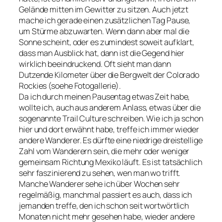
Gelände mitten im Gewitter zu sitzen. Auch jetzt
mache ich gerade einen zusätzlichen Tag Pause,
um Stürme abzuwarten. Wenn dann aber mal die
Sonne scheint, oder es zumindest soweit aufklart,
dass man Ausblick hat, dann ist die Gegend hier
wirklich beeindruckend. Oft sieht man dann
Dutzende Kilometer über die Bergwelt der Colorado
Rockies (soehe Fotogallerie).
Da ich durch meinen Pausentag etwas Zeit habe,
wollte ich, auch aus anderem Anlass, etwas über die
sogenannte Trail Culture schreiben. Wie ich ja schon
hier und dort erwähnt habe, treffe ich immer wieder
andere Wanderer. Es dürfte eine niedrige dreistellige
Zahl vom Wanderern sein, die mehr oder weniger
gemeinsam Richtung Mexiko läuft. Es ist tatsächlich
sehr faszinierend zu sehen, wen man wo trifft.
Manche Wanderer sehe ich über Wochen sehr
regelmäßig, manchmal passiert es auch, dass ich
jemanden treffe, den ich schon seit wortwörtlich
Monaten nicht mehr gesehen habe, wieder andere