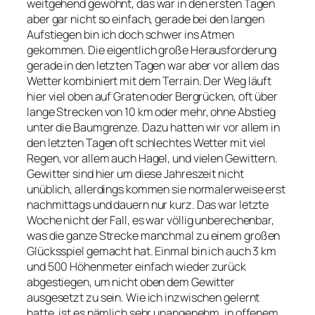
weitgehend gewöhnt, das war in den ersten Tagen
aber gar nicht so einfach, gerade bei den langen
Aufstiegen bin ich doch schwer ins Atmen
gekommen. Die eigentlich große Herausforderung
gerade in den letzten Tagen war aber vor allem das
Wetter kombiniert mit dem Terrain. Der Weg läuft
hier viel oben auf Graten oder Bergrücken, oft über
lange Strecken von 10 km oder mehr, ohne Abstieg
unter die Baumgrenze. Dazu hatten wir vor allem in
den letzten Tagen oft schlechtes Wetter mit viel
Regen, vor allem auch Hagel, und vielen Gewittern.
Gewitter sind hier um diese Jahreszeit nicht
unüblich, allerdings kommen sie normalerweise erst
nachmittags und dauern nur kurz. Das war letzte
Woche nicht der Fall, es war völlig unberechenbar,
was die ganze Strecke manchmal zu einem großen
Glücksspiel gemacht hat. Einmal bin ich auch 3 km
und 500 Höhenmeter einfach wieder zurück
abgestiegen, um nicht oben dem Gewitter
ausgesetzt zu sein. Wie ich inzwischen gelernt
hatte, ist es nämlich sehr unangenehm, in offenem