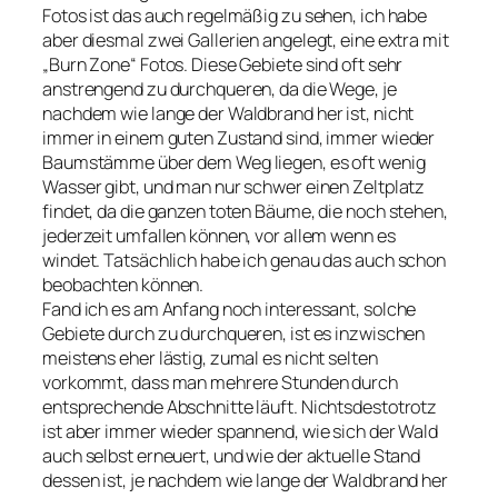
Fotos ist das auch regelmäßig zu sehen, ich habe
aber diesmal zwei Gallerien angelegt, eine extra mit
„Burn Zone“ Fotos. Diese Gebiete sind oft sehr
anstrengend zu durchqueren, da die Wege, je
nachdem wie lange der Waldbrand her ist, nicht
immer in einem guten Zustand sind, immer wieder
Baumstämme über dem Weg liegen, es oft wenig
Wasser gibt, und man nur schwer einen Zeltplatz
findet, da die ganzen toten Bäume, die noch stehen,
jederzeit umfallen können, vor allem wenn es
windet. Tatsächlich habe ich genau das auch schon
beobachten können.
Fand ich es am Anfang noch interessant, solche
Gebiete durch zu durchqueren, ist es inzwischen
meistens eher lästig, zumal es nicht selten
vorkommt, dass man mehrere Stunden durch
entsprechende Abschnitte läuft. Nichtsdestotrotz
ist aber immer wieder spannend, wie sich der Wald
auch selbst erneuert, und wie der aktuelle Stand
dessen ist, je nachdem wie lange der Waldbrand her