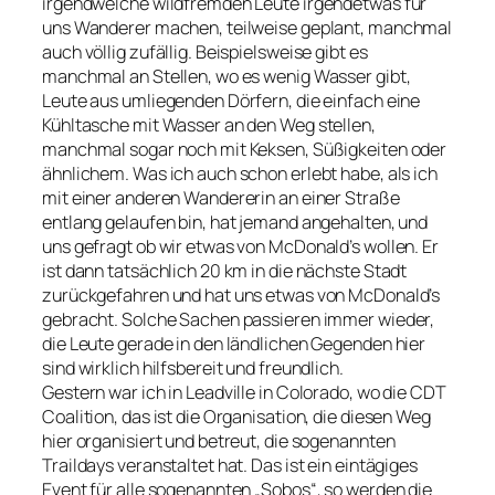
irgendwelche wildfremden Leute irgendetwas für
uns Wanderer machen, teilweise geplant, manchmal
auch völlig zufällig. Beispielsweise gibt es
manchmal an Stellen, wo es wenig Wasser gibt,
Leute aus umliegenden Dörfern, die einfach eine
Kühltasche mit Wasser an den Weg stellen,
manchmal sogar noch mit Keksen, Süßigkeiten oder
ähnlichem. Was ich auch schon erlebt habe, als ich
mit einer anderen Wandererin an einer Straße
entlang gelaufen bin, hat jemand angehalten, und
uns gefragt ob wir etwas von McDonald’s wollen. Er
ist dann tatsächlich 20 km in die nächste Stadt
zurückgefahren und hat uns etwas von McDonald’s
gebracht. Solche Sachen passieren immer wieder,
die Leute gerade in den ländlichen Gegenden hier
sind wirklich hilfsbereit und freundlich.
Gestern war ich in Leadville in Colorado, wo die CDT
Coalition, das ist die Organisation, die diesen Weg
hier organisiert und betreut, die sogenannten
Traildays veranstaltet hat. Das ist ein eintägiges
Event für alle sogenannten „Sobos“, so werden die