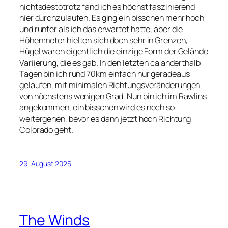
nichtsdestotrotz fand ich es höchst faszinierend
hier durchzulaufen. Es ging ein bisschen mehr hoch
und runter als ich das erwartet hatte, aber die
Höhenmeter hielten sich doch sehr in Grenzen,
Hügel waren eigentlich die einzige Form der Gelände
Variierung, die es gab. In den letzten ca anderthalb
Tagen bin ich rund 70km einfach nur geradeaus
gelaufen, mit minimalen Richtungsveränderungen
von höchstens wenigen Grad. Nun bin ich im Rawlins
angekommen, ein bisschen wird es noch so
weitergehen, bevor es dann jetzt hoch Richtung
Colorado geht.
29. August 2025
The Winds