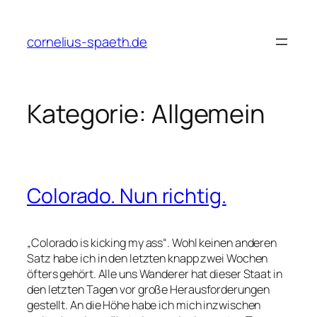
Zum
Inhalt
cornelius-spaeth.de
springen
Kategorie:
Allgemein
Colorado. Nun richtig.
„Colorado is kicking my ass“. Wohl keinen anderen
Satz habe ich in den letzten knapp zwei Wochen
öfters gehört. Alle uns Wanderer hat dieser Staat in
den letzten Tagen vor große Herausforderungen
gestellt. An die Höhe habe ich mich inzwischen