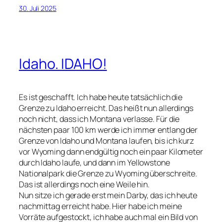
30. Juli 2025
Idaho. IDAHO!
Es ist geschafft. Ich habe heute tatsächlich die
Grenze zu Idaho erreicht. Das heißt nun allerdings
noch nicht, dass ich Montana verlasse. Für die
nächsten paar 100 km werde ich immer entlang der
Grenze von Idaho und Montana laufen, bis ich kurz
vor Wyoming dann endgültig noch ein paar Kilometer
durch Idaho laufe, und dann im Yellowstone
Nationalpark die Grenze zu Wyoming überschreite.
Das ist allerdings noch eine Weile hin.
Nun sitze ich gerade erst mein Darby, das ich heute
nachmittag erreicht habe. Hier habe ich meine
Vorräte aufgestockt, ich habe auch mal ein Bild von