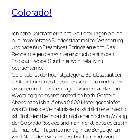
Colorado!
Ich habe Colorado erreicht! Seit drei Tagen bin ich
nun im vorletzten Bundesstaat meiner Wanderung
und habe nun Steamboat Springs erreicht. Das
Rennen gegen den Wintereinbruch geht in den
Endspurt, wobei Spurt hier wohl relativ zu
betrachten ist.
Colorado ist der höchstgelegene Bundesstaat der
USA und man merkt das auch schon zumindest ein
bisschen in den ersten Tagen. Vom Great Basin in
Wyoming ging es erst ordentlich hoch. Gestern
Abend habe ich auf etwa 2.800 Meter geschlafen,
was für hiesige Verhältnisse tatsächlich eher niedrig
ist. Trotzdem befinde ich mich eher noch am Anfang
der Colorado Rockies und man merkt, dass es erst in
den nächsten Tagen so richtig in die Berge gehen
wird. Nach dem wüstenabschnitt am Ende von