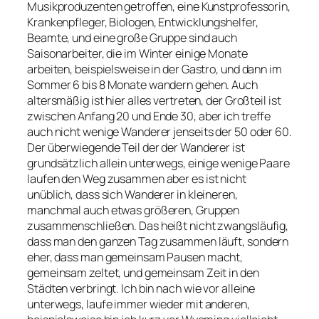
Musikproduzenten getroffen, eine Kunstprofessorin,
Krankenpfleger, Biologen, Entwicklungshelfer,
Beamte, und eine große Gruppe sind auch
Saisonarbeiter, die im Winter einige Monate
arbeiten, beispielsweise in der Gastro, und dann im
Sommer 6 bis 8 Monate wandern gehen. Auch
altersmäßig ist hier alles vertreten, der Großteil ist
zwischen Anfang 20 und Ende 30, aber ich treffe
auch nicht wenige Wanderer jenseits der 50 oder 60.
Der überwiegende Teil der der Wanderer ist
grundsätzlich allein unterwegs, einige wenige Paare
laufen den Weg zusammen aber es ist nicht
unüblich, dass sich Wanderer in kleineren,
manchmal auch etwas größeren, Gruppen
zusammenschließen. Das heißt nicht zwangsläufig,
dass man den ganzen Tag zusammen läuft, sondern
eher, dass man gemeinsam Pausen macht,
gemeinsam zeltet, und gemeinsam Zeit in den
Städten verbringt. Ich bin nach wie vor alleine
unterwegs, laufe immer wieder mit anderen,