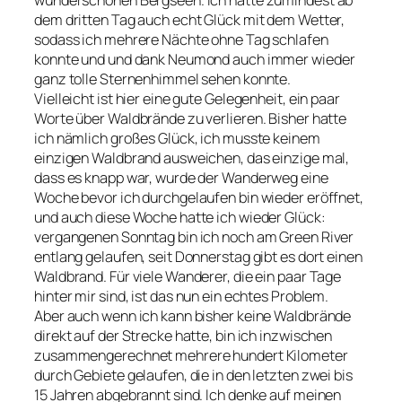
wunderschönen Bergseen. Ich hatte zumindest ab
dem dritten Tag auch echt Glück mit dem Wetter,
sodass ich mehrere Nächte ohne Tag schlafen
konnte und und dank Neumond auch immer wieder
ganz tolle Sternenhimmel sehen konnte.
Vielleicht ist hier eine gute Gelegenheit, ein paar
Worte über Waldbrände zu verlieren. Bisher hatte
ich nämlich großes Glück, ich musste keinem
einzigen Waldbrand ausweichen, das einzige mal,
dass es knapp war, wurde der Wanderweg eine
Woche bevor ich durchgelaufen bin wieder eröffnet,
und auch diese Woche hatte ich wieder Glück:
vergangenen Sonntag bin ich noch am Green River
entlang gelaufen, seit Donnerstag gibt es dort einen
Waldbrand. Für viele Wanderer, die ein paar Tage
hinter mir sind, ist das nun ein echtes Problem.
Aber auch wenn ich kann bisher keine Waldbrände
direkt auf der Strecke hatte, bin ich inzwischen
zusammengerechnet mehrere hundert Kilometer
durch Gebiete gelaufen, die in den letzten zwei bis
15 Jahren abgebrannt sind. Ich denke auf meinen