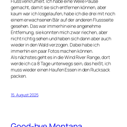
Fluss verkrümelt. Ich habe eine Weile Pause
gemacht, damit sie sich entfernen können, aber
kaum war ich losgelaufen, habe ich die drei mit noch
einem erwachsenen Bär auf der anderen Flussseite
gesehen. Das war immerhin eine angenehme
Entfernung, sie konnten mich zwar riechen, aber
nicht richtig sehen und haben sich dann aber auch
wieder in den Wald verzogen. Dabei habe ich
immerhin ein paar Fotos machen können.
Als nächstes geht es in die Wind River Range, dort
werde ich ca 8 Tage unterwegs sein, das heißt, ich
muss wieder einen Haufen Essen in den Rucksack
packen.
15. August 2025
Good-bye Montana