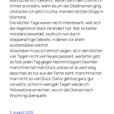
wahrscheinlich bekannt, waren sie in den USA nicht
immer so kreativ, wenn es um die Stadtnamen ging.
Und so bin ich jetzt in Lima, meinem letzten Stopp in
Montana.
Die letzten Tage waren recht interessant, weil sich
die Vegetation stark verändert hat. War es bisher
meistens bewaldet, laufe ich nun durch
steppenartige Gebiete, in denen vor allem
wüstensalbei wächst.
Ansonsten muss ich ehrlich sagen, ist in den letzten
vier Tagen nicht viel Neues passiert, weiterhin gibt
es fast jeden Tag gegen Nachmittag ein Gewitter,
manchmal hat man Glück und es ist so weit weg,
dass man es nur aus der Ferne sieht, manchmal hat
man nicht so viel Glück. Dafür geht es ganz gut
vorwärts, schon in wenigen Tagen werde ich
Yellowstone erreichen, wo ich die Grenze nach
Wyoming überquere.
3. August 2025