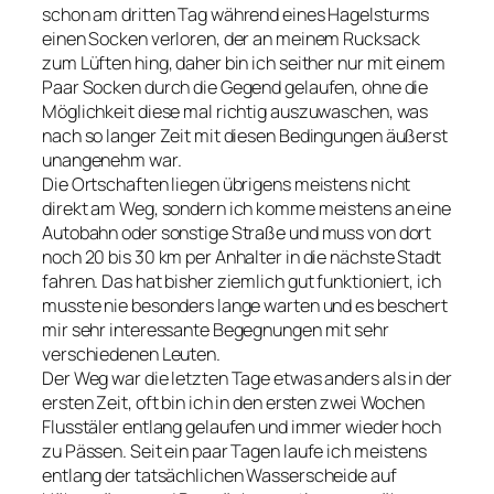
schon am dritten Tag während eines Hagelsturms
einen Socken verloren, der an meinem Rucksack
zum Lüften hing, daher bin ich seither nur mit einem
Paar Socken durch die Gegend gelaufen, ohne die
Möglichkeit diese mal richtig auszuwaschen, was
nach so langer Zeit mit diesen Bedingungen äußerst
unangenehm war.
Die Ortschaften liegen übrigens meistens nicht
direkt am Weg, sondern ich komme meistens an eine
Autobahn oder sonstige Straße und muss von dort
noch 20 bis 30 km per Anhalter in die nächste Stadt
fahren. Das hat bisher ziemlich gut funktioniert, ich
musste nie besonders lange warten und es beschert
mir sehr interessante Begegnungen mit sehr
verschiedenen Leuten.
Der Weg war die letzten Tage etwas anders als in der
ersten Zeit, oft bin ich in den ersten zwei Wochen
Flusstäler entlang gelaufen und immer wieder hoch
zu Pässen. Seit ein paar Tagen laufe ich meistens
entlang der tatsächlichen Wasserscheide auf