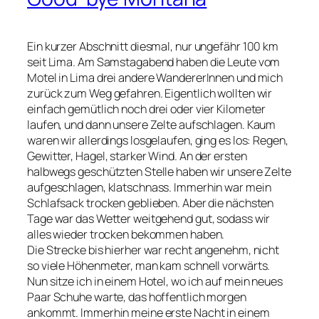
Ein kurzer Abschnitt diesmal, nur ungefähr 100 km
seit Lima. Am Samstagabend haben die Leute vom
Motel in Lima drei andere WandererInnen und mich
zurück zum Weg gefahren. Eigentlich wollten wir
einfach gemütlich noch drei oder vier Kilometer
laufen, und dann unsere Zelte aufschlagen. Kaum
waren wir allerdings losgelaufen, ging es los: Regen,
Gewitter, Hagel, starker Wind. An der ersten
halbwegs geschützten Stelle haben wir unsere Zelte
aufgeschlagen, klatschnass. Immerhin war mein
Schlafsack trocken geblieben. Aber die nächsten
Tage war das Wetter weitgehend gut, sodass wir
alles wieder trocken bekommen haben.
Die Strecke bis hierher war recht angenehm, nicht
so viele Höhenmeter, man kam schnell vorwärts.
Nun sitze ich in einem Hotel, wo ich auf mein neues
Paar Schuhe warte, das hoffentlich morgen
ankommt. Immerhin meine erste Nacht in einem