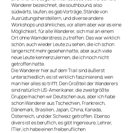
Wanderer bezeichnet, die southbound, also
südwärts, laufen, es gab Vorträge, Stände von
Ausrüstungsherstellern, und diverse andere
Workshops und ähnliches, vor allem aber war es eine
Möglichkeit, für alle Wanderer, sich mal an einem
Ort ohne Wamderstress zu treffen. Das war wirklich
schön, auch wieder Leute zu sehen, die ich schon
lange nicht mehr gesehen hatte, aber auch viele
neue Leute kennenzulernen, die ich noch nicht
getroffen hatte.
Die Wanderer hier auf dem Trail sind äußerst
unterschiedlich, es ist wirklich faszinierend, wen
man hier alles so trifft. Den Großteil der Wanderers
sind natürlich US-Amerikaner, die zweitgrößte
Gruppe machen wir Deutschen aus, aber ich habe
schon Wanderer aus Tschechien, Frankreich,
Dänemark, Brasilien, Japan, China, Kanada,
Österreich, und der Schweiz getroffen. Ebenso
divers ist es beruflich, es gibt Ingenieure, Lehrer,
ITler, ich habe einen freiberuflichen