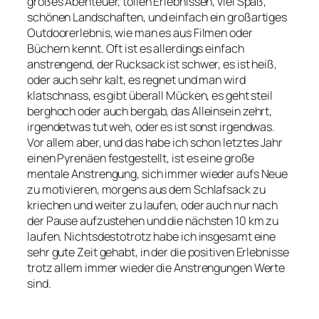
großes Abenteuer, tollen Erlebnissen, viel Spaß,
schönen Landschaften, und einfach ein großartiges
Outdoorerlebnis, wie man es aus Filmen oder
Büchern kennt. Oft ist es allerdings einfach
anstrengend, der Rucksack ist schwer, es ist heiß,
oder auch sehr kalt, es regnet und man wird
klatschnass, es gibt überall Mücken, es geht steil
berghoch oder auch bergab, das Alleinsein zehrt,
irgendetwas tut weh, oder es ist sonst irgendwas.
Vor allem aber, und das habe ich schon letztes Jahr
einen Pyrenäen festgestellt, ist es eine große
mentale Anstrengung, sich immer wieder aufs Neue
zu motivieren, morgens aus dem Schlafsack zu
kriechen und weiter zu laufen, oder auch nur nach
der Pause aufzustehen und die nächsten 10 km zu
laufen. Nichtsdestotrotz habe ich insgesamt eine
sehr gute Zeit gehabt, in der die positiven Erlebnisse
trotz allem immer wieder die Anstrengungen Werte
sind.