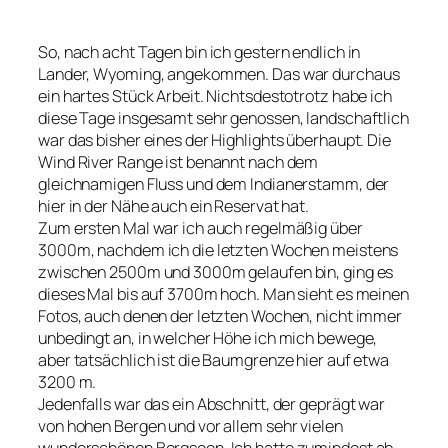
So, nach acht Tagen bin ich gestern endlich in
Lander, Wyoming, angekommen. Das war durchaus
ein hartes Stück Arbeit. Nichtsdestotrotz habe ich
diese Tage insgesamt sehr genossen, landschaftlich
war das bisher eines der Highlights überhaupt. Die
Wind River Range ist benannt nach dem
gleichnamigen Fluss und dem Indianerstamm, der
hier in der Nähe auch ein Reservat hat.
Zum ersten Mal war ich auch regelmäßig über
3000m, nachdem ich die letzten Wochen meistens
zwischen 2500m und 3000m gelaufen bin, ging es
dieses Mal bis auf 3700m hoch. Man sieht es meinen
Fotos, auch denen der letzten Wochen, nicht immer
unbedingt an, in welcher Höhe ich mich bewege,
aber tatsächlich ist die Baumgrenze hier auf etwa
3200 m.
Jedenfalls war das ein Abschnitt, der geprägt war
von hohen Bergen und vor allem sehr vielen