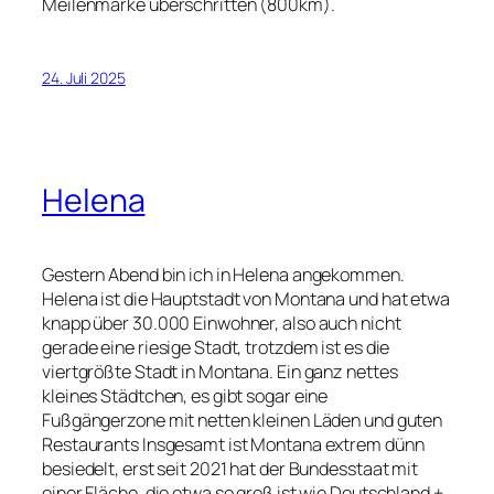
Meilenmarke überschritten (800km).
24. Juli 2025
Helena
Gestern Abend bin ich in Helena angekommen.
Helena ist die Hauptstadt von Montana und hat etwa
knapp über 30.000 Einwohner, also auch nicht
gerade eine riesige Stadt, trotzdem ist es die
viertgrößte Stadt in Montana. Ein ganz nettes
kleines Städtchen, es gibt sogar eine
Fußgängerzone mit netten kleinen Läden und guten
Restaurants Insgesamt ist Montana extrem dünn
besiedelt, erst seit 2021 hat der Bundesstaat mit
einer Fläche, die etwa so groß ist wie Deutschland +