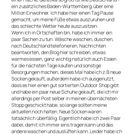
ein zusätzliches Baden-Württemberg, über eine
Million Einwohner. Ich habe hier einen Tag Pause
gemacht, um meine Füße etwas auszuruhen und
das schlechte Wetter heute auszusitzen.
Wenn ich in Ortschaften bin, habe ich immer ein
paar Sachen zu tun: Wäsche waschen, duschen,
nach Deutschland telefonieren, Nachrichten
beantworten, den Blog hier schreiben, etwas
warmes essen, ganz wichtig natürlich auch Essen
für die nächsten Tage kaufen und sonstige
Besorgungen machen, dieses Mal habe ich z.B neue
Socken gekauft, außerdem habe ich ausgenutzt,
dass es hier einen gut sortierten Outdoor Shop gibt
und habe ein paar neue Schuhe gekauft, die ich mir
allerdings per Post selber in meinen übernächsten
Stopp geschickt habe, so lange sollten meine
aktuellen noch halten. Neue Socken waren
tatsächlich überfällig. Eigentlich habe ich zwei Paar
dabei, damit ich immer eins tragen kann und das
andere waschen und auslüften kann. Leider habe ich