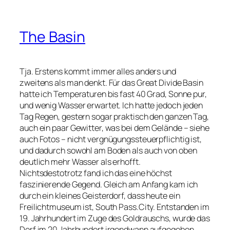
The Basin
Tja. Erstens kommt immer alles anders und
zweitens als man denkt. Für das Great Divide Basin
hatte ich Temperaturen bis fast 40 Grad, Sonne pur,
und wenig Wasser erwartet. Ich hatte jedoch jeden
Tag Regen, gestern sogar praktisch den ganzen Tag,
auch ein paar Gewitter, was bei dem Gelände – siehe
auch Fotos – nicht vergnügungssteuerpflichtig ist,
und dadurch sowohl am Boden als auch von oben
deutlich mehr Wasser als erhofft.
Nichtsdestotrotz fand ich das eine höchst
faszinierende Gegend. Gleich am Anfang kam ich
durch ein kleines Geisterdorf, dass heute ein
Freilichtmuseum ist, South Pass.City. Entstanden im
19. Jahrhundert im Zuge des Goldrauschs, wurde das
Dorf im 20 Jahrhundert irgendwann aufgegeben,