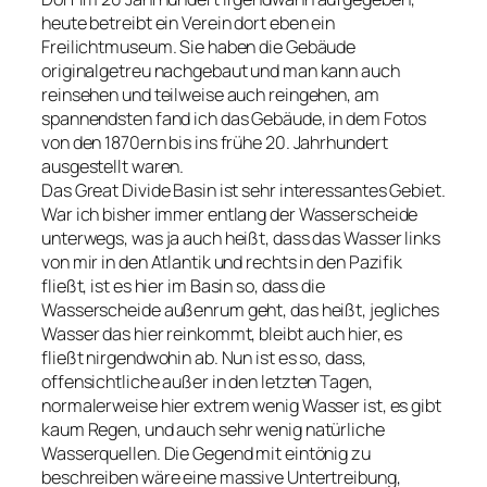
heute betreibt ein Verein dort eben ein
Freilichtmuseum. Sie haben die Gebäude
originalgetreu nachgebaut und man kann auch
reinsehen und teilweise auch reingehen, am
spannendsten fand ich das Gebäude, in dem Fotos
von den 1870ern bis ins frühe 20. Jahrhundert
ausgestellt waren.
Das Great Divide Basin ist sehr interessantes Gebiet.
War ich bisher immer entlang der Wasserscheide
unterwegs, was ja auch heißt, dass das Wasser links
von mir in den Atlantik und rechts in den Pazifik
fließt, ist es hier im Basin so, dass die
Wasserscheide außenrum geht, das heißt, jegliches
Wasser das hier reinkommt, bleibt auch hier, es
fließt nirgendwohin ab. Nun ist es so, dass,
offensichtliche außer in den letzten Tagen,
normalerweise hier extrem wenig Wasser ist, es gibt
kaum Regen, und auch sehr wenig natürliche
Wasserquellen. Die Gegend mit eintönig zu
beschreiben wäre eine massive Untertreibung,