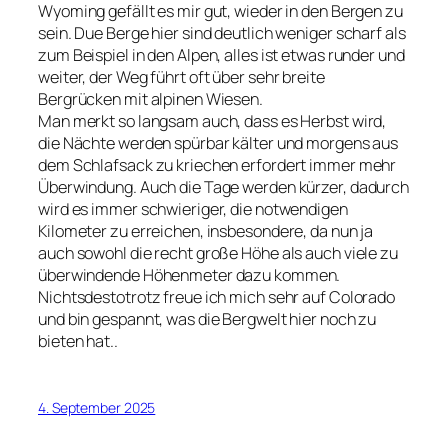
Wyoming gefällt es mir gut, wieder in den Bergen zu
sein. Due Berge hier sind deutlich weniger scharf als
zum Beispiel in den Alpen, alles ist etwas runder und
weiter, der Weg führt oft über sehr breite
Bergrücken mit alpinen Wiesen.
Man merkt so langsam auch, dass es Herbst wird,
die Nächte werden spürbar kälter und morgens aus
dem Schlafsack zu kriechen erfordert immer mehr
Überwindung. Auch die Tage werden kürzer, dadurch
wird es immer schwieriger, die notwendigen
Kilometer zu erreichen, insbesondere, da nun ja
auch sowohl die recht große Höhe als auch viele zu
überwindende Höhenmeter dazu kommen.
Nichtsdestotrotz freue ich mich sehr auf Colorado
und bin gespannt, was die Bergwelt hier noch zu
bieten hat..
4. September 2025