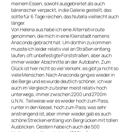
meinem Essen, sowohl ausgebreitet als auch
bärensicher verpackt, in die Galerie gestellt, das
sollte für 6 Tage reichen, das Nutella vielleicht auch
länger.
Von Helena aus habe ich eine Alternativroute
genommen, die mich in eine Kleinstadt namens
Anaconda gebracht hat. Um dorthin zu kommen
musste ich leider relativ viel an Straßen entlang
laufen, oft unbefestigte Forststraßen, aber auch
immer wieder Abschnitte an der Autobahn. Zum
Glück ist hier nicht so viel Verkehr, es gibt ja nicht so
viele Menschen. Nach Anaconda ging es wieder in
die Berge und es wurde deutlich schöner, ich war
auch im Vergleich zu bisher meist relativ hoch
unterwegs, immer zwischen 2200 und 2700m
ü.N.N.. Teilweise war es wieder hoch zum Pass,
runter in den Kessel, hoch zum Pass, was sehr
anstrengend ist, aber immer wieder gab es auch
schöne Strecken entlang von Bergrücken mit tollen
Ausblicken. Gestern habe ich auch die 500