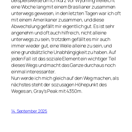
beispielsweise bin ich kurz vor Wyoming vielleicht
eine Woche lang mit einem Brasilianer zusammen
unterwegs gewesen, in den letzten Tagen war ich oft
mit einem Amerikaner zusammen, und diese
Abwechslung gefällt mir eigentlich gut. Es ist sehr
angenehm und oft auch hilfreich, nicht alleine
unterwegs zu sein, trotzdem gefällt es mir auch
immer wieder gut, eine Weile alleine zu sein, und
eine grundsätzliche Unabhängigkeit zu haben. Auf
jeden Fall ist das soziale Element ein wichtiger Teil
dieses Wegs und macht das Ganze durchaus noch
einmal interessanter.
Nun werde ich mich gleich auf den Weg machen, als
nächstes steht der sozusagen Höhepunkt des
Weges an, Gray’s Peak mit 4350m.
14. September 2025