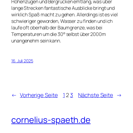
Höhenzügen und Bergrücken emtlang, was über
lange Strecken fantastische Ausblicke bringt und
wirklich Spaß macht zu gehen. Allerdings ist es viel
schwieriger geworden, Wasser zu finden und ich
laufe oft oberhalb der Baumgrenze, was bei
Temperaturen um die 30° selbst über 2000m
unangenehm sein kann.
16. Juli 2025
←
Vorherige Seite
1
2
3
Nächste Seite
→
cornelius-spaeth.de