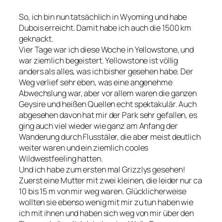
So, ich bin nun tatsächlich in Wyoming und habe
Dubois erreicht. Damit habe ich auch die 1500 km
geknackt.
Vier Tage war ich diese Woche in Yellowstone, und
war ziemlich begeistert. Yellowstone ist völlig
anders als alles, was ich bisher gesehen habe. Der
Weg verlief sehr eben, was eine angenehme
Abwechslung war, aber vor allem waren die ganzen
Geysire und heißen Quellen echt spektakulär. Auch
abgesehen davon hat mir der Park sehr gefallen, es
ging auch viel wieder wie ganz am Anfang der
Wanderung durch Flusstäler, die aber meist deutlich
weiter waren und ein ziemlich cooles
Wildwestfeeling hatten.
Und ich habe zum ersten mal Grizzlys gesehen!
Zuerst eine Mutter mit zwei kleinen, die leider nur ca
10 bis 15 m von mir weg waren. Glücklicherweise
wollten sie ebenso wenig mit mir zu tun haben wie
ich mit ihnen und haben sich weg von mir über den