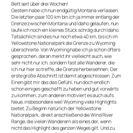
Bett seit über drei Wochen!
Gestern habe ich nun endgültig Montana verlassen.
Die letzten paar 100 km bin ich ja immer entlang der
Grenze zwischen Montana und Idaho gelaufen, nun
laufe ich noch ein kleines Stück schräg durch Idaho.
Tatsächlich sind es nur noch etwa 40 km, bis ich im
Yellowstone Nationalpark die Grenze zu Wyoming
überschreite. Von Wyoming habe ich ja schon öfters
gesprochen, daran merkt ihr vielleicht auch, wie
sehr nicht nur ich, sondern fast alle Wanderer, die
ich nur hier so treffe, die Grenze herbeisehnen. Der
erste große Abschnitt ist damit abgeschlossen. Zum
Einen gibt mir das das Gefühl, nun doch endlich
schon einiges geschafft zu haben und gut vorwärts
zu kommen, zum anderen motiviert es auch aufs
Neue, insbesondere weil Wyoming viele Highlights
bietet. Zu Beginn natürlich der Yellowstone
Nationalpark, direkt anschließend die Wind River
Range, die vielen Wanderern als eines der, wenn
nicht das Highlight des ganzen Weges gilt. Und zu