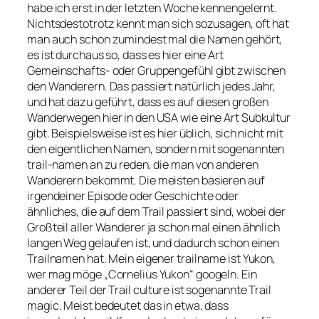
habe ich erst in der letzten Woche kennengelernt.
Nichtsdestotrotz kennt man sich sozusagen, oft hat
man auch schon zumindest mal die Namen gehört,
es ist durchaus so, dass es hier eine Art
Gemeinschafts- oder Gruppengefühl gibt zwischen
den Wanderern. Das passiert natürlich jedes Jahr,
und hat dazu geführt, dass es auf diesen großen
Wanderwegen hier in den USA wie eine Art Subkultur
gibt. Beispielsweise ist es hier üblich, sich nicht mit
den eigentlichen Namen, sondern mit sogenannten
trail-namen an zu reden, die man von anderen
Wanderern bekommt. Die meisten basieren auf
irgendeiner Episode oder Geschichte oder
ähnliches, die auf dem Trail passiert sind, wobei der
Großteil aller Wanderer ja schon mal einen ähnlich
langen Weg gelaufen ist, und dadurch schon einen
Trailnamen hat. Mein eigener trailname ist Yukon,
wer mag möge „Cornelius Yukon“ googeln. Ein
anderer Teil der Trail culture ist sogenannte Trail
magic. Meist bedeutet das in etwa, dass