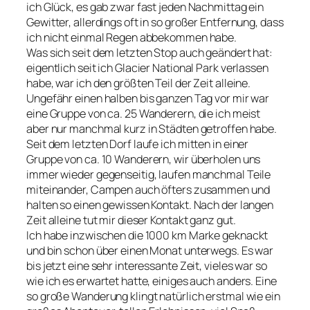
ich Glück, es gab zwar fast jeden Nachmittag ein
Gewitter, allerdings oft in so großer Entfernung, dass
ich nicht einmal Regen abbekommen habe.
Was sich seit dem letzten Stop auch geändert hat:
eigentlich seit ich Glacier National Park verlassen
habe, war ich den größten Teil der Zeit alleine.
Ungefähr einen halben bis ganzen Tag vor mir war
eine Gruppe von ca. 25 Wanderern, die ich meist
aber nur manchmal kurz in Städten getroffen habe.
Seit dem letzten Dorf laufe ich mitten in einer
Gruppe von ca. 10 Wanderern, wir überholen uns
immer wieder gegenseitig, laufen manchmal Teile
miteinander, Campen auch öfters zusammen und
halten so einen gewissen Kontakt. Nach der langen
Zeit alleine tut mir dieser Kontakt ganz gut.
Ich habe inzwischen die 1000 km Marke geknackt
und bin schon über einen Monat unterwegs. Es war
bis jetzt eine sehr interessante Zeit, vieles war so
wie ich es erwartet hatte, einiges auch anders. Eine
so große Wanderung klingt natürlich erstmal wie ein